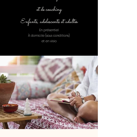
et de coaching
Enfants, adolescents et adulte
s
En présentiel
À domicile (sous conditions)
et en visio