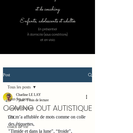
et de coaching
Enfants, adolescents et adulte
s
En présentiel
À domicile (sous conditions)
et en visio
Post
Tous les posts
Charline LE LAY
Tous les posts
7 janv.
1 min de lecture
COMING OUT AUTISTIQUE
zone de confort
On m’a affublée de mots comme on colle 
TCC
des étiquettes,
coach de vie
"Timide et dans la lune", “froide", 