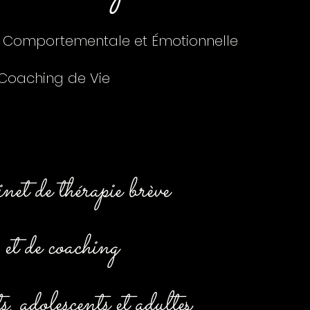
, Comportementale et Émotionnelle
Coaching de Vie
et de thérapie brève
et de coaching
 adolescents et adulte
s