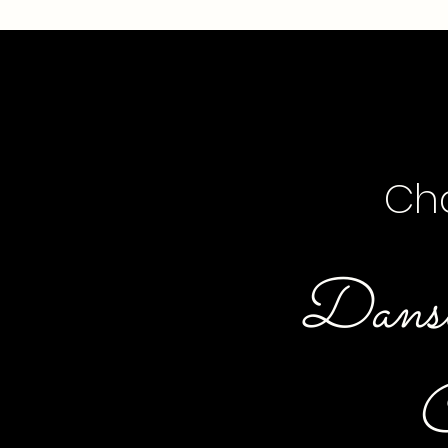
Cha
Danser
C