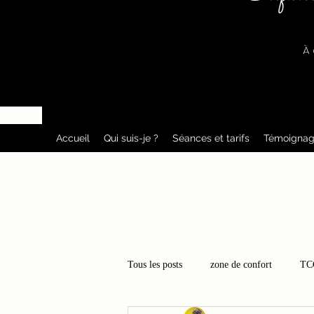
À 
Accueil
Qui suis-je ?
Séances et tarifs
Témoignag
Tous les posts
zone de confort
TC