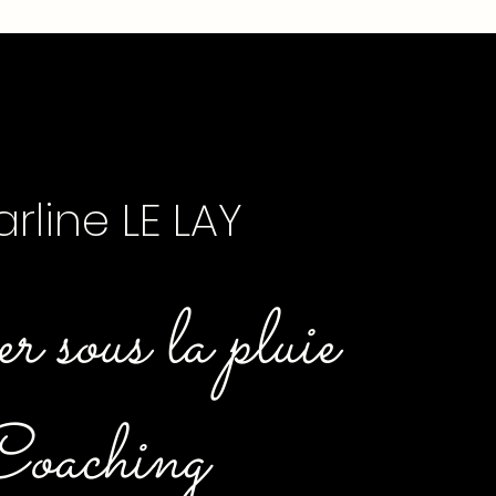
rline LE LAY
 sous la pluie
oaching