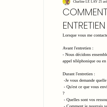
Charline LE LAY
25 ao
COMMENT 
ENTRETIEN
Lorsque vous me contactez
Avant l'entretien :
- Nous décidons ensemble
appel téléphonique ou en 
Durant l'entretien :
 -Je vous demande quelle
 - Qu'est ce que vous envisagez de vouloir modifier, voir évoluer, changer dans votre vie 
?
 - Quelles sont vos resso
 - Comment je pourrais vous accompagner ? : l'approche et les outils que j'utilise, mon 