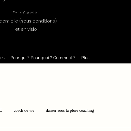
En présentiel
domicile (sous conditions)
et en visio
es
Pour qui ? Pour quoi ? Comment ?
Plus
C
coach de vie
danser sous la pluie coaching